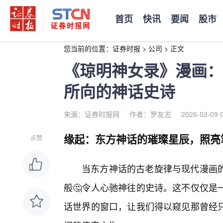
首页
快讯
要闻
股市
您当前的位置：
证券时报
>
公司
>
正文
《琼明神女录》漫画：
所向的神话史诗
来源：证券时报网
作者：罗友志
2026-02-09 
缘起：东方神话的璀璨星辰，照亮
点赞
当东方神话的古老旋律与现代漫画
般🤔令人心驰神往的史诗。这不仅仅是
话世界的窗口，让我们得以窥见那曾经