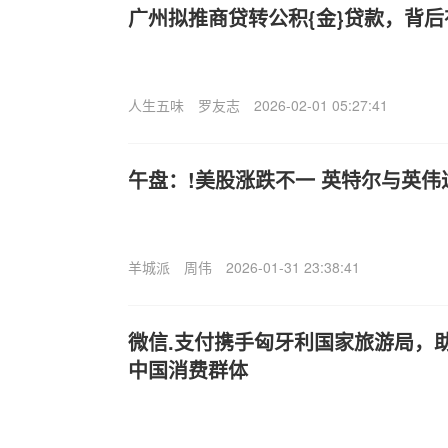
广州拟推商贷转公积{金}贷款，背
人生五味
罗友志
2026-02-01 05:27:41
午盘：!美股涨跌不一 英特尔与英
羊城派
周伟
2026-01-31 23:38:41
微信.支付携手匈牙利国家旅游局，
中国消费群体