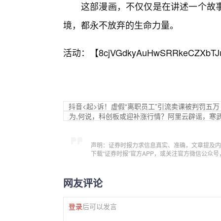
这部漫画，不仅仅是在讲述一个故
境，都永不放弃的生命力量。
活动：【
8cjVGdkyAuHwSRRkeCZXbTJ
抖音<起>诉！虚假“离职员工”引流卖课被判罚五万
为,何说，科创板或迎补涨行情？阿里云辟谣，寒武纪跌
声明：证券时报力求信息真实、准确，文章提及内
下载“证券时报”官方APP，或关注官方微信公众
网友评论
登录
后可以发言