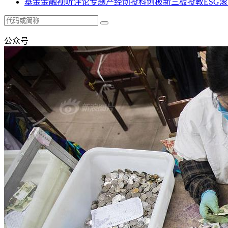
基金
金融
视听
评论
专题
产经
创投
科创板
新三板
投教
ESG
滚
公众号