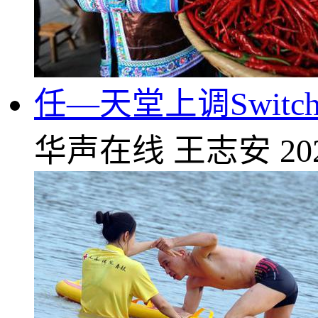
任—天堂上调Switc
华声在线
王志安
20