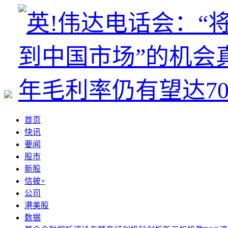
首页
快讯
要闻
股市
新股
信披+
公司
港美股
数据